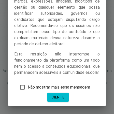
marcas, expressões, imagens, logotipos de
Não tem uma conta?
Cadastre-se aqui.
gestão ou qualquer elemento que possa
identificar autoridades, governos ou
candidatos que estejam disputando cargo
Entrar com
eletivo. Recomenda-se que os usuários não
compartilhem esse tipo de conteúdo e que
Entrar sem cadastrar
excluam materiais dessa natureza durante o
período de defeso eleitoral.
Esta restrição não interrompe o
MEC RED - A Rede Social da Educação
funcionamento da plataforma como um todo
nem o acesso a conteúdos educacionais, que
Aqui você pode se conectar com pessoas interessadas na
permanecem acessíveis à comunidade escolar.
área da educação,
acessar e compartilhar recursos Educacionais Digitais
Não mostrar mais essa mensagem
(REDs)!
CIENTE