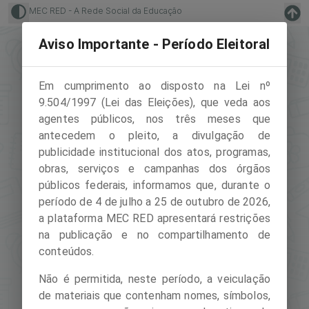
MEC RED - A Rede Social da Educação
Aviso Importante - Período Eleitoral
Em cumprimento ao disposto na Lei nº
9.504/1997 (Lei das Eleições), que veda aos
agentes públicos, nos três meses que
Insira seu e-mail
antecedem o pleito, a divulgação de
publicidade institucional dos atos, programas,
obras, serviços e campanhas dos órgãos
públicos federais, informamos que, durante o
Insira sua senha
período de 4 de julho a 25 de outubro de 2026,
a plataforma MEC RED apresentará restrições
na publicação e no compartilhamento de
conteúdos.
Entrar
Não é permitida, neste período, a veiculação
de materiais que contenham nomes, símbolos,
Problemas para acessar?
Clique aqui.