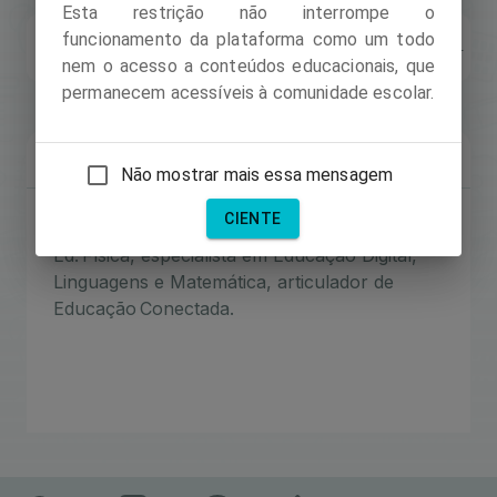
Esta restrição não interrompe o
funcionamento da plataforma como um todo
Nível:
35
Experiência:
570
Troféus:
14
nem o acesso a conteúdos educacionais, que
permanecem acessíveis à comunidade escolar.
Sobre
Recursos
Coleções
Segui
Não mostrar mais essa mensagem
CIENTE
Graduado em Normal Superior, bacharel em
Ed. Física, especialista em Educação Digital,
Linguagens e Matemática, articulador de
Educação Conectada.