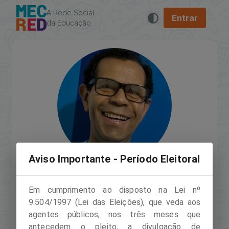
A Rede Social
Entrar
da Educação
Aviso Importante - Período Eleitoral
Em cumprimento ao disposto na Lei nº
José Araújo dos Santos
9.504/1997 (Lei das Eleições), que veda aos
Usuário verificado
agentes públicos, nos três meses que
antecedem o pleito, a divulgação de