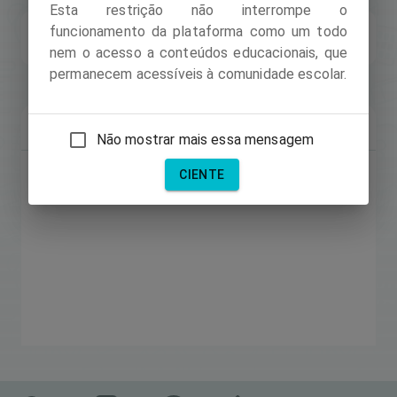
Esta restrição não interrompe o
funcionamento da plataforma como um todo
Nível:
2
Experiência:
0
Troféus:
1
nem o acesso a conteúdos educacionais, que
permanecem acessíveis à comunidade escolar.
Sobre
Recursos
Coleções
Segui
Não mostrar mais essa mensagem
CIENTE
eu sou a janainaa