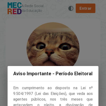
A Rede Social
Entrar
da Educação
Aviso Importante - Período Eleitoral
Em cumprimento ao disposto na Lei nº
Janaína Kshesek
9.504/1997 (Lei das Eleições), que veda aos
Usuário verificado
agentes públicos, nos três meses que
antecedem o pleito, a divulgação de