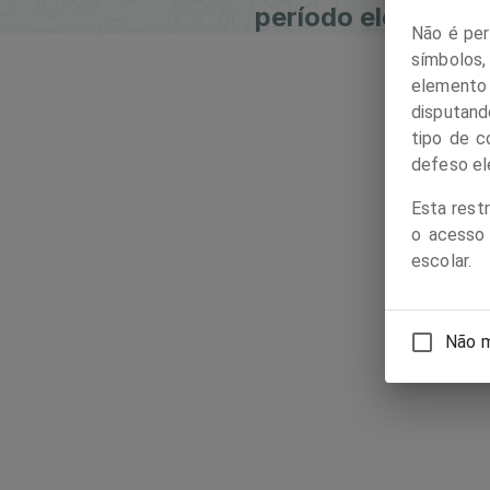
período eleitoral.
Não é per
símbolos
elemento 
disputand
tipo de c
defeso ele
Esta rest
o acesso
escolar.
Não m