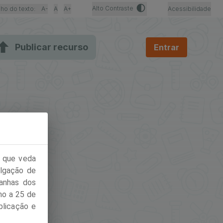
Alto Contraste
ho do texto:
A-
A
A+
Acessibilidade
Publicar recurso
Entrar
, que veda
ulgação de
panhas dos
ho a 25 de
blicação e