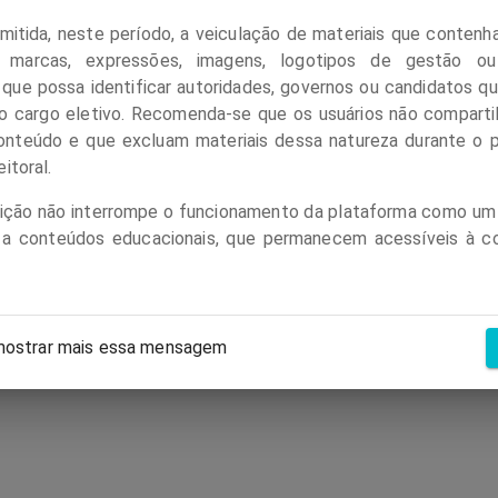
 Para saber mais clique
aqui
.
mitida, neste período, a veiculação de materiais que conten
, marcas, expressões, imagens, logotipos de gestão ou
que possa identificar autoridades, governos ou candidatos q
o cargo eletivo. Recomenda-se que os usuários não compart
onteúdo e que excluam materiais dessa natureza durante o 
itoral.
rição não interrompe o funcionamento da plataforma como u
 a conteúdos educacionais, que permanecem acessíveis à c
ostrar mais essa mensagem