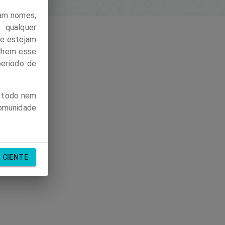
ham nomes,
 qualquer
ue estejam
ilhem esse
período de
m todo nem
omunidade
CIENTE