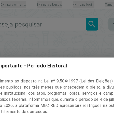
2- Ir para o menu.
3- Ir para a busca.
4- Ir para login.
Taman
mportante - Período Eleitoral
mento ao disposto na Lei nº 9.504/1997 (Lei das Eleições)
es públicos, nos três meses que antecedem o pleito, a div
de institucional dos atos, programas, obras, serviços e cam
blicos federais, informamos que, durante o período de 4 de jul
e 2026, a plataforma MEC RED apresentará restrições na pu
isponível no momento devido ao
tilhamento de conteúdos.