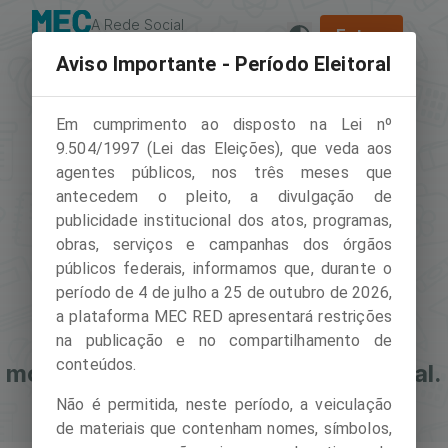
A Rede Social
Entrar
da Educação
Aviso Importante - Período Eleitoral
Em cumprimento ao disposto na Lei nº
9.504/1997 (Lei das Eleições), que veda aos
agentes públicos, nos três meses que
antecedem o pleito, a divulgação de
publicidade institucional dos atos, programas,
obras, serviços e campanhas dos órgãos
públicos federais, informamos que, durante o
período de 4 de julho a 25 de outubro de 2026,
a plataforma MEC RED apresentará restrições
Este recurso está indisponível no
na publicação e no compartilhamento de
conteúdos.
momento devido ao período eleitoral.
Para saber mais clique
aqui
.
Não é permitida, neste período, a veiculação
de materiais que contenham nomes, símbolos,